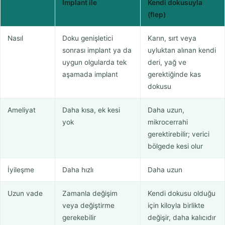
İmplant ile
Kendi dokusuyla
(flep)
Nasıl
Doku genişletici
Karın, sırt veya
sonrası implant ya da
uyluktan alınan kendi
uygun olgularda tek
deri, yağ ve
aşamada implant
gerektiğinde kas
dokusu
Ameliyat
Daha kısa, ek kesi
Daha uzun,
yok
mikrocerrahi
gerektirebilir; verici
bölgede kesi olur
İyileşme
Daha hızlı
Daha uzun
Uzun vade
Zamanla değişim
Kendi dokusu olduğu
veya değiştirme
için kiloyla birlikte
gerekebilir
değişir, daha kalıcıdır