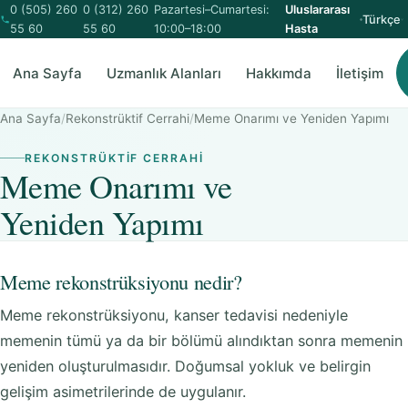
0 (505) 260
0 (312) 260
Pazartesi–Cumartesi:
Uluslararası
Türkçe
55 60
55 60
10:00–18:00
Hasta
Ana Sayfa
Uzmanlık Alanları
Hakkımda
İletişim
Ana Sayfa
/
Rekonstrüktif Cerrahi
/
Meme Onarımı ve Yeniden Yapımı
REKONSTRÜKTIF CERRAHI
Meme Onarımı ve
Yeniden Yapımı
Meme rekonstrüksiyonu nedir?
Meme rekonstrüksiyonu, kanser tedavisi nedeniyle
memenin tümü ya da bir bölümü alındıktan sonra memenin
yeniden oluşturulmasıdır. Doğumsal yokluk ve belirgin
gelişim asimetrilerinde de uygulanır.